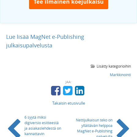
Tee ilmainen koejulkaisu
Lue lisää MagNet e-Publishing
julkaisupalvelusta
Lisätty kategorioihin
Markkinointi
JAA:
Takaisin etusivulle
6 syytä miksi
Nettijulkaisun teko on
digiversio esitteestä
yllättävän helppoa
ja asiakaslehdestä on
MagNet e-Publishing
kannattavin
palvelulla