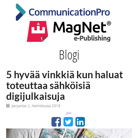
Blogi
5 hyvää vinkkiä kun haluat
toteuttaa sähköisiä
digijulkaisuja
perjantai 2. helmikuuta 2018
JAA: