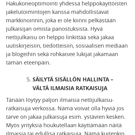
Hakukoneoptimointi yhdessä helppokäyttöisten
jakelutoimintojen kanssa mahdollistavat
markkinoinnin, joka ei ole kiinni pelkästään
julkaisijan omista panostuksista. Hyvä
nettijulkaisu on helppo linkittää sekä jakaa
uutiskirjeisiin, tiedotteisiin, sosiaalisen mediaan
ja blogeihin sekä rohkaisee lukijat jakamaan
tämän eteenpäin.
SÄILYTÄ SISÄLLÖN HALLINTA –
VÄLTÄ ILMAISIA RATKAISUJA
Tänään löytyy paljon ilmaisia nettijulkaisu-
ratkaisuja verkossa. Nämä voivat olla hyviä jos
tarve on jakaa julkaisuja esim. ystävien kesken.
Myös yrityksiä houkutellaan käyttämään näitä
ilmaisia tai edullisa ratkaisuja. Nämä kuitenkin