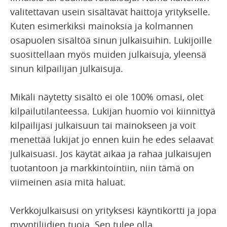
valitettavan usein sisältävät haittoja yritykselle.
Kuten esimerkiksi mainoksia ja kolmannen
osapuolen sisältöä sinun julkaisuihin. Lukijoille
suosittellaan myös muiden julkaisuja, yleensä
sinun kilpailijan julkaisuja.
Mikäli näytetty sisältö ei ole 100% omasi, olet
kilpailutilanteessa. Lukijan huomio voi kiinnittyä
kilpailijasi julkaisuun tai mainokseen ja voit
menettää lukijat jo ennen kuin he edes selaavat
julkaisuasi. Jos käytät aikaa ja rahaa julkaisujen
tuotantoon ja markkintointiin, niin tämä on
viimeinen asia mitä haluat.
Verkkojulkaisusi on yrityksesi käyntikortti ja jopa
myyntiliidien tuoja. Sen tulee olla