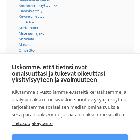
Kuukauden käyttövinkki
Kuvankäsittely
Kuvantunnistus
Luettelointi
Markkinointi
Materiaalin jako
Metadata
Museot
Office 365
Ohjeet
Saavutettavuus
Uskomme, että tietosi ovat
SSO-kertakirjautuminen
omaisuuttasi ja tukevat oikeuttasi
Suostumus
yksityisyyteen ja avoimuuteen
Tekijänoikeus
Tekoäly
Tietoturva
Käytämme sivustollamme evästeitä kerätäksemme ja
Tuotetiedonhallinta
analysoidaksemme sivuston suorituskykyä ja käyttöä,
Videot
tarjotaksemme sosiaalisen median ominaisuuksia
Viestintä
sekä parantaaksemme ja räätälöidäksemme sisältöä.
Tietosuojakäytäntö
Tilaa RSS-syöte