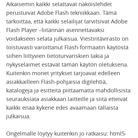
Aikaisemin kaikki selattavat näköislehdet
perustuivat Adobe Flash tekniikkaan. Tämä
tarkoittaa, että kaikki selailijat tarvitsivat Adobe
Flash Player –liitännän asennettavaksi
voidakseen selata julkaisua. Viestintävirasto on
toistuvasti varoittanut Flash-formaatin käytöstä
siihen liittyvien tietoturvariskien takia ja
nykyselaimet estävät tämän käytön oletuksena.
Kuitenkin monet yritykset tarjoavat edelleen
asiakkailleen Flash-pohjaisia digilehtiä,
katalogeja ja esitteitä piittaamatta mahdollisista
seurauksiata asiakkaan laitteille ja siitä etteivät
kaikki enää kykene edes avaamaan tällaista
julkaisua.
Ongelmalle löytyy kuitenkin jo ratkaisu: html5-