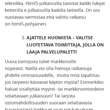
tekniikka. Html5-julkaisuilla tavoitat kaikki lukijat
ketterillä e-julkaisuilla kaikilla laitteilla. On siis
suotavaa varmistaa että valittu ratkaisu
on html5-pohjainen.
AJATTELE HUOMISTA – VALITSE
LUOTETTAVA TOIMITTAJA, JOLLA ON
LAAJA PALVELUPALETTI
Uusia toimijoita tulee markkinoille
nopeasti. Näillä voi olla hienoja ratkaisuja
yhdelle ominaisuudelle, mutta mitä tapahtuu
jos tarpeesi kasvavat käytön myötä? Esimerkiksi
haluat sisällyttää myynti- tai markkinointivideon
selattavaan julkaisuun? Tai tarjota
ostomahdollisuuden suoraan selattavasta
kuvastostasi? Vaikka et juuri nyt haluakaan