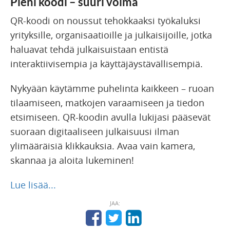
Pieni koodi – suuri voima
QR-koodi on noussut tehokkaaksi työkaluksi
yrityksille, organisaatioille ja julkaisijoille, jotka
haluavat tehdä julkaisuistaan entistä
interaktiivisempia ja käyttäjäystävällisempiä.
Nykyään käytämme puhelinta kaikkeen – ruoan
tilaamiseen, matkojen varaamiseen ja tiedon
etsimiseen. QR-koodin avulla lukijasi pääsevät
suoraan digitaaliseen julkaisuusi ilman
ylimääräisiä klikkauksia. Avaa vain kamera,
skannaa ja aloita lukeminen!
Lue lisää...
JAA: