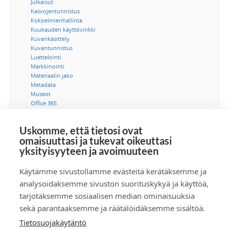
Julkaisut
Kasvojentunnistus
Kokoelmienhallinta
Kuukauden käyttövinkki
Kuvankäsittely
Kuvantunnistus
Luettelointi
Markkinointi
Materiaalin jako
Metadata
Museot
Office 365
Ohjeet
Saavutettavuus
Uskomme, että tietosi ovat
SSO-kertakirjautuminen
omaisuuttasi ja tukevat oikeuttasi
Suostumus
yksityisyyteen ja avoimuuteen
Tekijänoikeus
Tekoäly
Tietoturva
Käytämme sivustollamme evästeitä kerätäksemme ja
Tuotetiedonhallinta
analysoidaksemme sivuston suorituskykyä ja käyttöä,
Videot
tarjotaksemme sosiaalisen median ominaisuuksia
Viestintä
sekä parantaaksemme ja räätälöidäksemme sisältöä.
Tietosuojakäytäntö