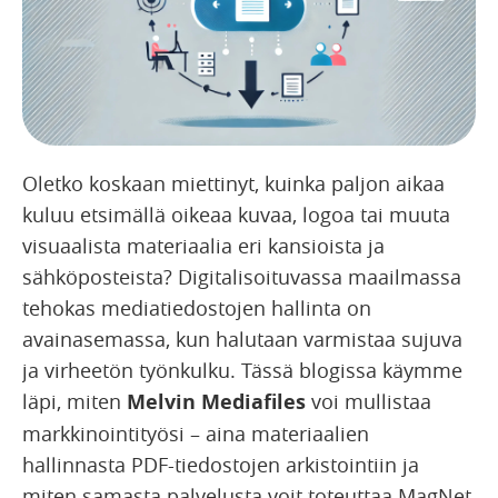
Oletko koskaan miettinyt, kuinka paljon aikaa
kuluu etsimällä oikeaa kuvaa, logoa tai muuta
visuaalista materiaalia eri kansioista ja
sähköposteista? Digitalisoituvassa maailmassa
tehokas mediatiedostojen hallinta on
avainasemassa, kun halutaan varmistaa sujuva
ja virheetön työnkulku. Tässä blogissa käymme
läpi, miten
Melvin Mediafiles
voi mullistaa
markkinointityösi – aina materiaalien
hallinnasta PDF-tiedostojen arkistointiin ja
miten samasta palvelusta voit toteuttaa MagNet