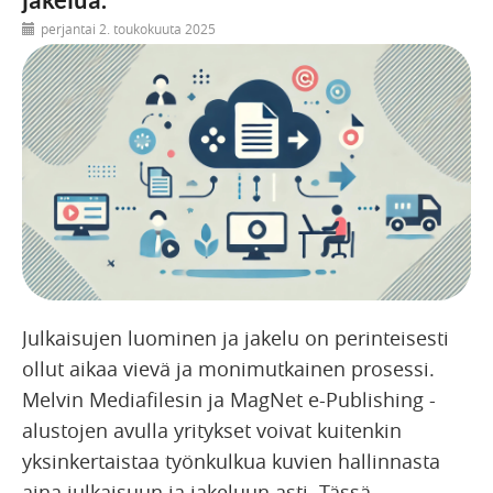
perjantai 2. toukokuuta 2025
Julkaisujen luominen ja jakelu on perinteisesti
ollut aikaa vievä ja monimutkainen prosessi.
Melvin Mediafilesin ja MagNet e-Publishing -
alustojen avulla yritykset voivat kuitenkin
yksinkertaistaa työnkulkua kuvien hallinnasta
aina julkaisuun ja jakeluun asti. Tässä