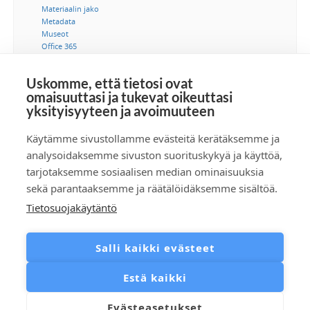
Materiaalin jako
Metadata
Museot
Office 365
Ohjeet
Saavutettavuus
Uskomme, että tietosi ovat
SSO-kertakirjautuminen
omaisuuttasi ja tukevat oikeuttasi
Suostumus
yksityisyyteen ja avoimuuteen
Tekijänoikeus
Tekoäly
Tietoturva
Käytämme sivustollamme evästeitä kerätäksemme ja
Tuotetiedonhallinta
analysoidaksemme sivuston suorituskykyä ja käyttöä,
Videot
tarjotaksemme sosiaalisen median ominaisuuksia
Viestintä
sekä parantaaksemme ja räätälöidäksemme sisältöä.
Tietosuojakäytäntö
Tilaa RSS-syöte
Salli kaikki evästeet
Estä kaikki
Evästeasetukset