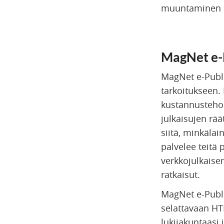
muuntaminen di
MagNet e-P
MagNet e-Publi
tarkoitukseen. 
kustannustehok
julkaisujen rä
siitä, minkälai
palvelee teitä 
verkkojulkaise
ratkaisut.
MagNet e-Publis
selattavaan H
lukijakuntaasi 