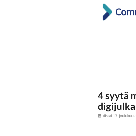
4 syytä 
digijulk
tiistai 13. joulukuu