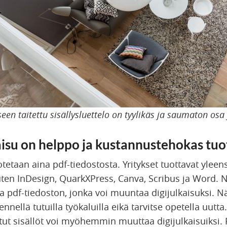
een taitettu sisällysluettelo on tyylikäs ja saumaton osa 
kaisu on helppo ja kustannustehokas tuo
otetaan aina pdf-tiedostosta. Yritykset tuottavat yleen
uten InDesign, QuarkXPress, Canva, Scribus ja Word. N
a pdf-tiedoston, jonka voi muuntaa digijulkaisuksi. N
kennellä tutuilla työkaluilla eikä tarvitse opetella uutt
ut sisällöt voi myöhemmin muuttaa digijulkaisuiksi. 