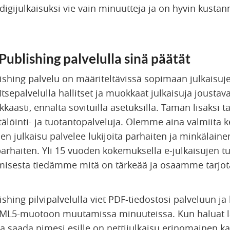
gijulkaisuksi vie vain minuutteja ja on hyvin kustan
ublishing palvelulla sinä päätät
shing palvelu on määriteltävissä sopimaan julkaisuj
Itsepalvelulla hallitset ja muokkaat julkaisuja joustava
kaasti, ennalta sovituilla asetuksilla. Tämän lisäksi
ätälöinti- ja tuotantopalveluja. Olemme aina valmiita
nen julkaisu palvelee lukijoita parhaiten ja minkälain
parhaiten. Yli 15 vuoden kokemuksella e-julkaisujen t
misesta tiedämme mitä on tärkeää ja osaamme tarjot
hing pilvipalvelulla viet PDF-tiedostosi palveluun ja
TML5-muotoon muutamissa minuuteissa. Kun haluat l
ja saada nimesi esille on nettijulkaisu erinomainen k