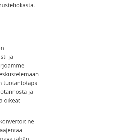
nustehokasta.
en
sti ja
 tarjoamme
 keskustelemaan
en tuotantotapa
uotannosta ja
a oikeat
 konvertoit ne
aajentaa
anava tähän.