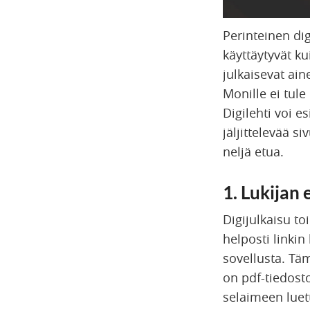
Perinteinen dig
käyttäytyvät ku
julkaisevat ai
Monille ei tule
Digilehti voi e
jäljittelevää s
neljä etua.
1. Lukijan 
Digijulkaisu to
helposti linkin
sovellusta. Täm
on pdf-tiedoston
selaimeen luett