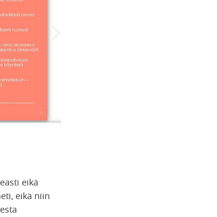
easti eikä
eti, eikä niin
desta