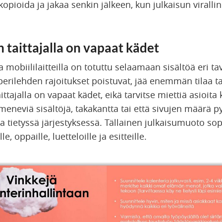
 kopioida ja jakaa senkin jälkeen, kun julkaisun viralli
n taittajalla on vapaat kädet
a mobiililaitteilla on totuttu selaamaan sisältöä eri ta
erilehden rajoitukset poistuvat, jää enemmän tilaa ta
ittajalla on vapaat kädet, eikä tarvitse miettiä asioita
eneviä sisältöjä, takakantta tai että sivujen määrä p
a tietyssä järjestyksessä. Tällainen julkaisumuoto sopi
le, oppaille, luetteloille ja esitteille.