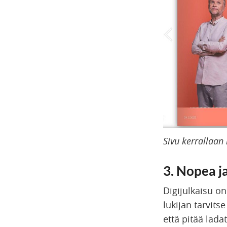
Sivu kerrallaan
3. Nopea j
Digijulkaisu on
lukijan tarvitse
että pitää lad