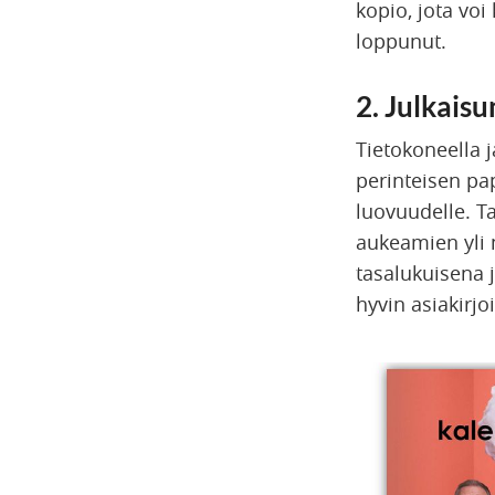
kopio, jota voi
loppunut.
2. Julkaisu
Tietokoneella j
perinteisen pap
luovuudelle. Ta
aukeamien yli m
tasalukuisena j
hyvin asiakirjoil