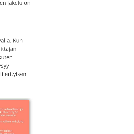
nen jakelu on
valla. Kun
ittajan
 kuten
ysyy
i erityisen