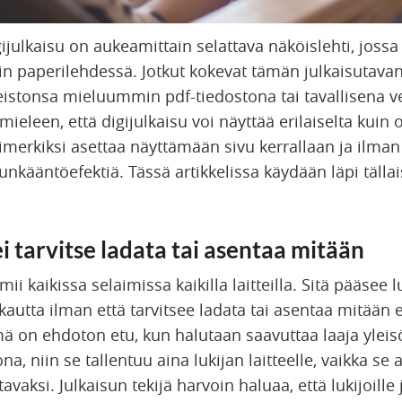
ijulkaisu on aukeamittain selattava näköislehti, jossa 
in paperilehdessä. Jotkut kokevat tämän julkaisutavan
neistonsa mieluummin pdf-tiedostona tai tavallisena v
 mieleen, että digijulkaisu voi näyttää erilaiselta kuin 
simerkiksi asettaa näyttämään sivu kerrallaan ja ilma
ivunkääntöefektiä. Tässä artikkelissa käydään läpi tälla
ei tarvitse ladata tai asentaa mitään
imii kaikissa selaimissa kaikilla laitteilla. Sitä pääse
 kautta ilman että tarvitsee ladata tai asentaa mitään er
ä on ehdoton etu, kun halutaan saavuttaa laaja yleisö
a, niin se tallentuu aina lukijan laitteelle, vaikka se a
avaksi. Julkaisun tekijä harvoin haluaa, että lukijoille