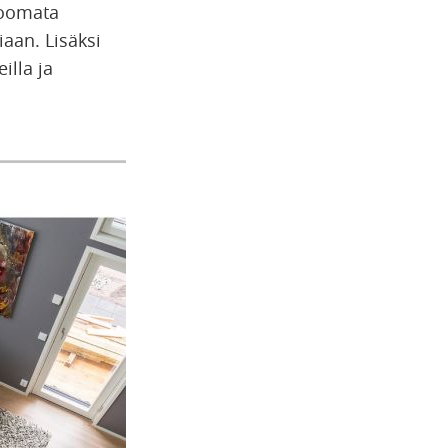
zoomata
iaan. Lisäksi
illa ja