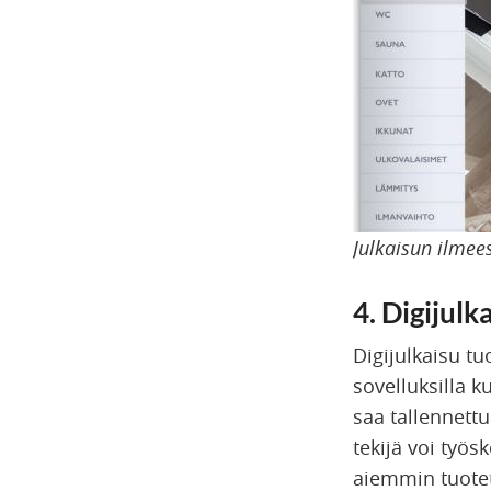
Julkaisun ilmees
4. Digijul
Digijulkaisu tu
sovelluksilla k
saa tallennettu
tekijä voi työs
aiemmin tuotet