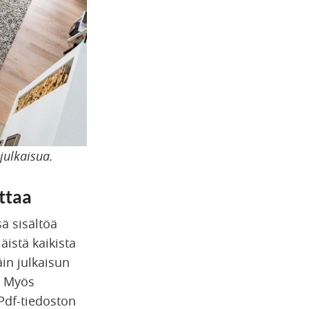
julkaisua.
ttaa
sä sisältöä
äistä kaikista
äin julkaisun
a. Myös
Pdf-tiedoston