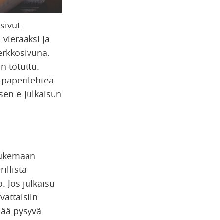
sivut
 vieraaksi ja
erkkosivuna.
on totuttu.
n paperilehteä
isen e-julkaisun
e lukemaan
illistä
. Jos julkaisu
vattaisiin
 jää pysyvä