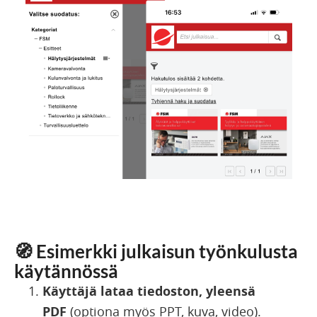
🧭
Esimerkki julkaisun työnkulusta
käytännössä
Käyttäjä lataa tiedoston
, yleensä
PDF
(optiona myös PPT, kuva, video).