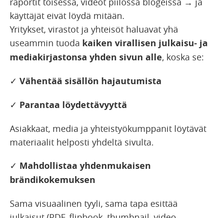
raportit toisessa, videot piilossa blogeissa → ja
käyttäjät eivät löydä mitään.
Yritykset, virastot ja yhteisöt haluavat yhä
useammin tuoda
kaiken virallisen julkaisu- ja
mediakirjastonsa yhden sivun alle
, koska se:
✓
Vähentää sisällön hajautumista
✓
Parantaa löydettävyyttä
Asiakkaat, media ja yhteistyökumppanit löytävät
materiaalit helposti yhdeltä sivulta.
✓
Mahdollistaa yhdenmukaisen
brändikokemuksen
Sama visuaalinen tyyli, sama tapa esittää
julkaisut (PDF, flipbook, thumbnail, video