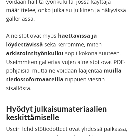
voidaan hallita työnkululla, jossa käyttäjä
määrittelee, onko julkaisu julkinen ja näkyvissä
galleriassa.
Aineistot ovat myös
haettavissa ja
löydettävissä
sekä kerromme, miten
arkistointityönkulku
sopii kokonaisuuteen.
Useimmiten galleriasivujen aineistot ovat PDF-
pohjaisia, mutta ne voidaan laajentaa
muilla
tiedostoformaateilla
riippuen viestin
sisällöstä.
Hyödyt julkaisumateriaalien
keskittämiselle
Usein lehdistötiedotteet ovat yhdessä paikassa,