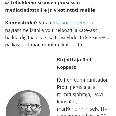
✔️
tehokkaan sisäisen prosessin
mediatiedostoille ja viestintätiimeille
Kiinnostuiko?
Varaa
maksuton demo
, ja
näytämme kuinka voit helposti ja kätevästi
hallita digitaalista sisältöäsi yhdestä keskitetystä
paikasta – ilman monimutkaisuutta.
Kirjoittaja Rolf
Koppatz
Rolf on Communication
Pro:n perustaja ja
toimitusjohtaja, DAM
konsultti,
markkinoinnin sekä IT-