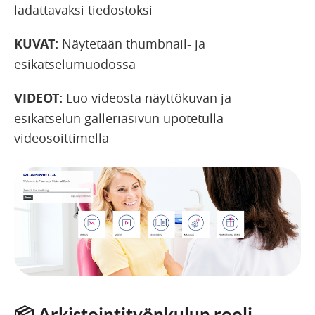
ladattavaksi tiedostoksi
KUVAT:
Näytetään thumbnail- ja
esikatselumuodossa
VIDEOT:
Luo videosta näyttökuvan ja
esikatselun galleriasivun upotetulla
videosoittimella
📦
Arkistointityönkulun rooli