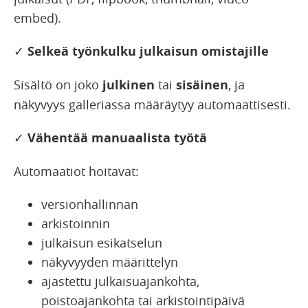
embed).
✓
Selkeä työnkulku julkaisun omistajille
Sisältö on joko
julkinen
tai
sisäinen
, ja
näkyvyys galleriassa määräytyy automaattisesti.
✓
Vähentää manuaalista työtä
Automaatiot hoitavat:
versionhallinnan
arkistoinnin
julkaisun esikatselun
näkyvyyden määrittelyn
ajastettu julkaisuajankohta,
poistoajankohta tai arkistointipäivä