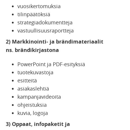
vuosikertomuksia
tilinpäätöksiä
strategiadokumentteja
vastuullisuusraportteja
2) Markkinointi- ja brändimateriaalit
ns.
brändikirjastona
PowerPoint ja PDF-esityksiä
tuotekuvastoja
esitteitä
asiakaslehtiä
kampanjavideoita
ohjeistuksia
kuvia, logoja
3) Oppaat, infopaketit ja