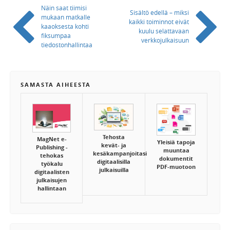
Näin saat tiimisi
Sisältö edellä – miksi
mukaan matkalle
kaikki toiminnot eivät
kaaoksesta kohti
kuulu selattavaan
fiksumpaa
verkkojulkaisuun
tiedostonhallintaa
SAMASTA AIHEESTA
Tehosta
MagNet e-
Yleisiä tapoja
kevät- ja
Publishing -
muuntaa
kesäkampanjoitasi
tehokas
dokumentit
digitaalisilla
työkalu
PDF-muotoon
julkaisuilla
digitaalisten
julkaisujen
hallintaan