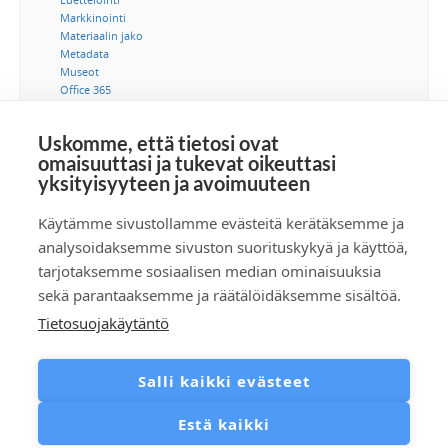
Markkinointi
Materiaalin jako
Metadata
Museot
Office 365
Ohjeet
Saavutettavuus
Uskomme, että tietosi ovat
SSO-kertakirjautuminen
omaisuuttasi ja tukevat oikeuttasi
Suostumus
yksityisyyteen ja avoimuuteen
Tekijänoikeus
Tekoäly
Tietoturva
Käytämme sivustollamme evästeitä kerätäksemme ja
Tuotetiedonhallinta
analysoidaksemme sivuston suorituskykyä ja käyttöä,
Videot
tarjotaksemme sosiaalisen median ominaisuuksia
Viestintä
sekä parantaaksemme ja räätälöidäksemme sisältöä.
Tietosuojakäytäntö
Tilaa RSS-syöte
Salli kaikki evästeet
Estä kaikki