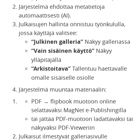
Järjestelmä ehdottaa metatietoja
automaattisesti (AI).
Julkaisujen hallinta onnistuu työnkululla,
jossa käyttäjä valitsee:
“Julkinen galleria”
Näkyy galleriassa
“Vain sisäinen käyttö”
Näkyy
ylläpitäjällä
“Arkistoitava”
Tallentuu haettavalle
omalle sisäiselle osiolle
Järjestelmä muuntaa materiaalin:
PDF → flipbook muotoon online
selattavaksi MagNet e-Publishingilla
tai jättää PDF-muotoon ladattavaksi tai
näkyväksi PDF-Vieweriin
Julkaisut ilmestyvät galleriasivulle