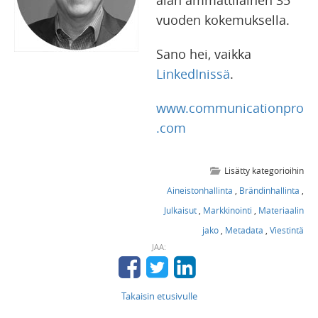
alan ammattilainen 35
vuoden kokemuksella.
Sano hei, vaikka
LinkedInissä
.
www.communicationpro
.com
Lisätty kategorioihin
Aineistonhallinta
,
Brändinhallinta
,
Julkaisut
,
Markkinointi
,
Materiaalin
jako
,
Metadata
,
Viestintä
JAA:
Takaisin etusivulle