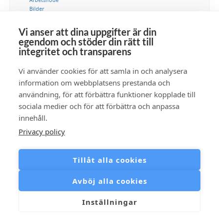
Bilder
DAM
Digital tillgångshantering
Vi anser att dina uppgifter är din
Integration
egendom och stöder din rätt till
IT-avdelning
integritet och transparens
Kommunikation
Marknadsföring
Vi använder cookies för att samla in och analysera
Metadata
Samlingar
information om webbplatsens prestanda och
Säkerhet
användning, för att förbättra funktioner kopplade till
Tillgänglighet
sociala medier och för att förbättra och anpassa
Video
innehåll.
Privacy policy
Prenumera RSS-flöde
Tillåt alla cookies
Avböj alla cookies
Inställningar