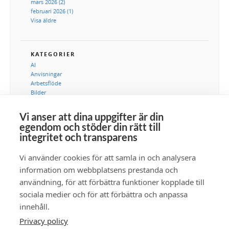
mars 2026 (2)
februari 2026 (1)
Visa äldre
KATEGORIER
AI
Anvisningar
Arbetsflöde
Bilder
DAM
Digital tillgångshantering
Vi anser att dina uppgifter är din
Integration
egendom och stöder din rätt till
IT-avdelning
integritet och transparens
Kommunikation
Marknadsföring
Vi använder cookies för att samla in och analysera
Metadata
Samlingar
information om webbplatsens prestanda och
Säkerhet
användning, för att förbättra funktioner kopplade till
Tillgänglighet
sociala medier och för att förbättra och anpassa
Video
innehåll.
Privacy policy