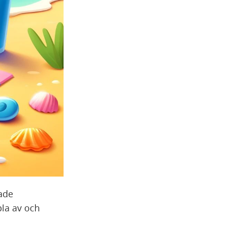
tade
pla av och