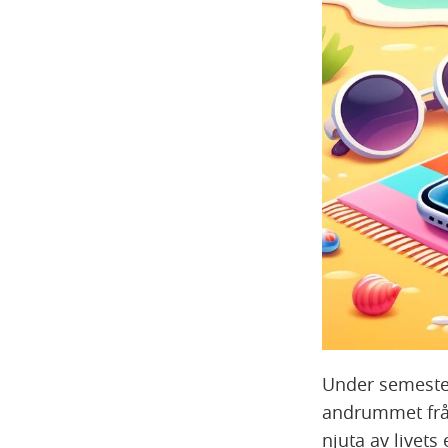
Under semestert
andrummet från
njuta av livets