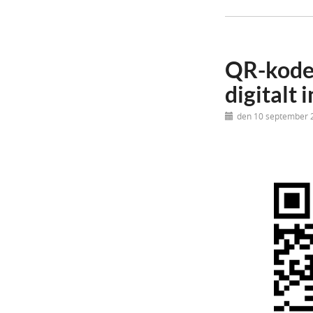
QR-koder
digitalt 
den 10 september 