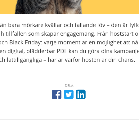
n bara mörkare kvällar och fallande löv – den är fyll
h tillfällen som skapar engagemang. Från höststart o
och Black Friday: varje moment är en möjlighet att nå
n digital, blädderbar PDF kan du göra dina kampanj
h lättillgängliga – här är varför hösten är din chans.
DELA: