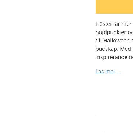
Hösten är mer ä
höjdpunkter oc
till Halloween 
budskap. Med e
inspirerande oc
Läs mer...