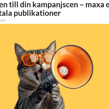
en till din kampanjscen – maxa 
tala publikationer
2025