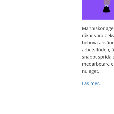
Människor agerar
råkar vara bek
behöva använda.
arbetsflöden, 
snabbt sprida 
medarbetare en
nuläget.
Läs mer...