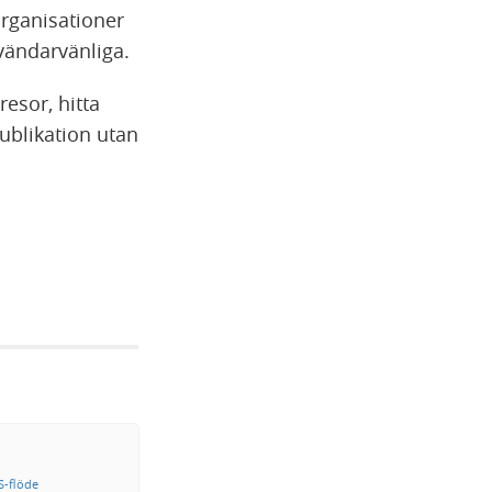
 organisationer
vändarvänliga.
resor, hitta
ublikation utan
-flöde