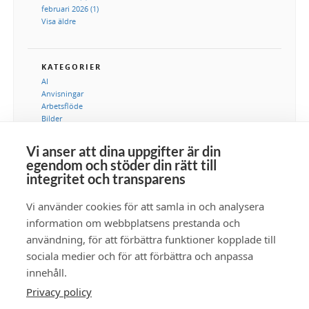
februari 2026 (1)
Visa äldre
KATEGORIER
AI
Anvisningar
Arbetsflöde
Bilder
DAM
Digital tillgångshantering
Vi anser att dina uppgifter är din
Integration
egendom och stöder din rätt till
IT-avdelning
integritet och transparens
Kommunikation
Marknadsföring
Vi använder cookies för att samla in och analysera
Metadata
Samlingar
information om webbplatsens prestanda och
Säkerhet
användning, för att förbättra funktioner kopplade till
Tillgänglighet
sociala medier och för att förbättra och anpassa
Video
innehåll.
Privacy policy
Prenumera RSS-flöde