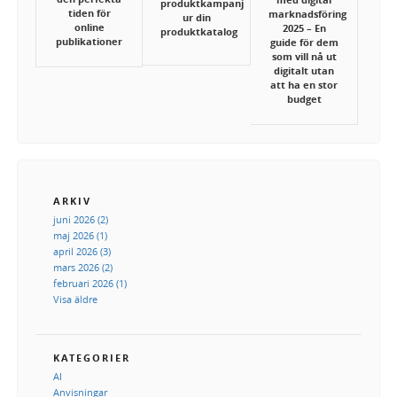
produktkampanj
tiden för
marknadsföring
ur din
online
2025 – En
produktkatalog
publikationer
guide för dem
som vill nå ut
digitalt utan
att ha en stor
budget
ARKIV
juni 2026 (2)
maj 2026 (1)
april 2026 (3)
mars 2026 (2)
februari 2026 (1)
Visa äldre
KATEGORIER
AI
Anvisningar