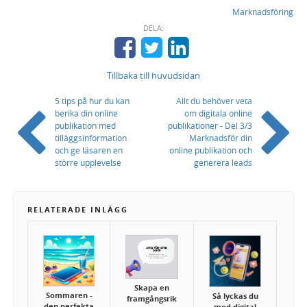
Marknadsföring
DELA:
Tillbaka till huvudsidan
5 tips på hur du kan
Allt du behöver veta
berika din online
om digitala online
publikation med
publikationer - Del 3/3
tilläggsinformation
Marknadsför din
och ge läsaren en
online publikation och
större upplevelse
generera leads
RELATERADE INLÄGG
Skapa en
Sommaren -
Så lyckas du
framgångsrik
den perfekta
med digital