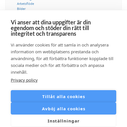
Arbetsflöde
Bilder
DAM
Digital tillgångshantering
Vi anser att dina uppgifter är din
Integration
egendom och stöder din rätt till
IT-avdelning
integritet och transparens
Kommunikation
Marknadsföring
Vi använder cookies för att samla in och analysera
Metadata
Samlingar
information om webbplatsens prestanda och
Säkerhet
användning, för att förbättra funktioner kopplade till
Tillgänglighet
sociala medier och för att förbättra och anpassa
Video
innehåll.
Privacy policy
Prenumera RSS-flöde
Tillåt alla cookies
Avböj alla cookies
Inställningar