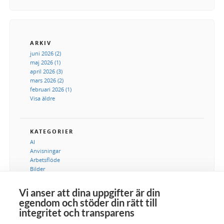
ARKIV
juni 2026 (2)
maj 2026 (1)
april 2026 (3)
mars 2026 (2)
februari 2026 (1)
Visa äldre
KATEGORIER
AI
Anvisningar
Arbetsflöde
Bilder
DAM
Digital tillgångshantering
Vi anser att dina uppgifter är din
Integration
egendom och stöder din rätt till
IT-avdelning
integritet och transparens
Kommunikation
Marknadsföring