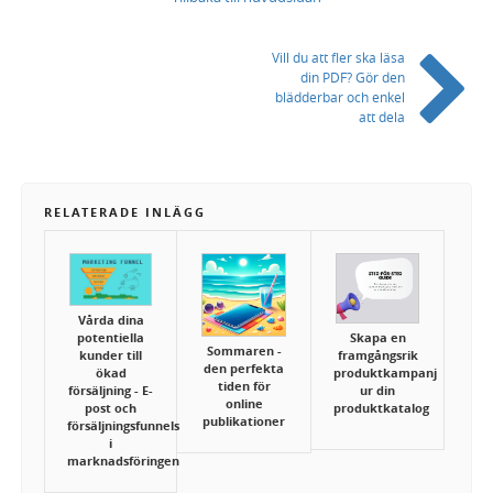
Vill du att fler ska läsa
din PDF? Gör den
blädderbar och enkel
att dela
RELATERADE INLÄGG
Vårda dina
potentiella
Skapa en
Sommaren -
kunder till
framgångsrik
den perfekta
ökad
produktkampanj
tiden för
försäljning - E-
ur din
online
post och
produktkatalog
publikationer
försäljningsfunnels
i
marknadsföringen