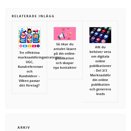
RELATERADE INLÄGG
Så ökar du
Allt du
antalet läsare
behöver veta
Tre effektiva
på din online-
om digitala
marknadsföringsstrategier:
publikation
online
UGC,
och skapar
publikationer
Kundreferenser
nya kontakter
- Del 3/3
och
Marknadsför
Kundvideor –
din online
Vilken passar
publikation
ditt företag?
och generera
leads
ARKIV