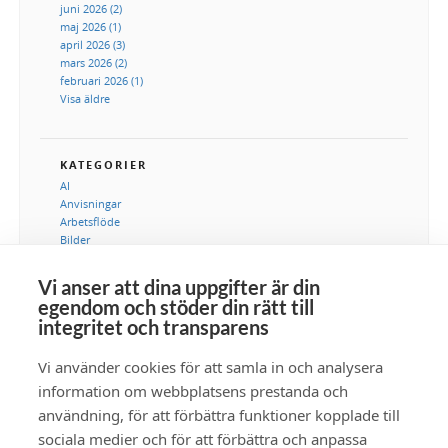
juni 2026 (2)
maj 2026 (1)
april 2026 (3)
mars 2026 (2)
februari 2026 (1)
Visa äldre
KATEGORIER
AI
Anvisningar
Arbetsflöde
Bilder
DAM
Digital tillgångshantering
Vi anser att dina uppgifter är din
Integration
egendom och stöder din rätt till
IT-avdelning
integritet och transparens
Kommunikation
Marknadsföring
Vi använder cookies för att samla in och analysera
Metadata
Samlingar
information om webbplatsens prestanda och
Säkerhet
användning, för att förbättra funktioner kopplade till
Tillgänglighet
sociala medier och för att förbättra och anpassa
Video