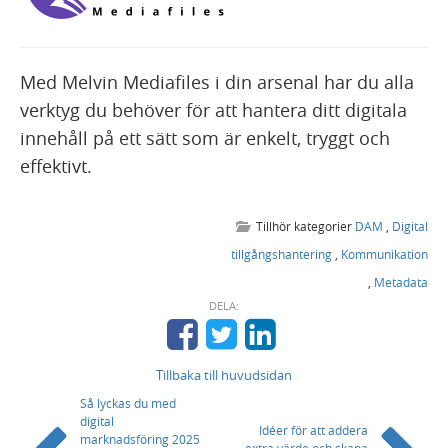
Med Melvin Mediafiles i din arsenal har du alla
verktyg du behöver för att hantera ditt digitala
innehåll på ett sätt som är enkelt, tryggt och
effektivt.
Tillhör kategorier
DAM
,
Digital
tillgångshantering
,
Kommunikation
,
Metadata
DELA:
Tillbaka till huvudsidan
Så lyckas du med
digital
Idéer för att addera
marknadsföring 2025
extra värde och skapa