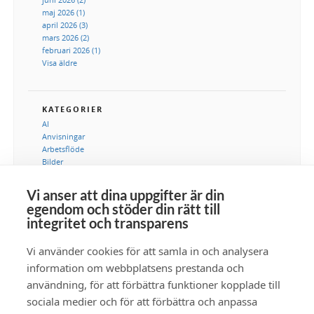
maj 2026 (1)
april 2026 (3)
mars 2026 (2)
februari 2026 (1)
Visa äldre
KATEGORIER
AI
Anvisningar
Arbetsflöde
Bilder
DAM
Digital tillgångshantering
Vi anser att dina uppgifter är din
Integration
egendom och stöder din rätt till
IT-avdelning
integritet och transparens
Kommunikation
Marknadsföring
Vi använder cookies för att samla in och analysera
Metadata
Samlingar
information om webbplatsens prestanda och
Säkerhet
användning, för att förbättra funktioner kopplade till
Tillgänglighet
sociala medier och för att förbättra och anpassa
Video