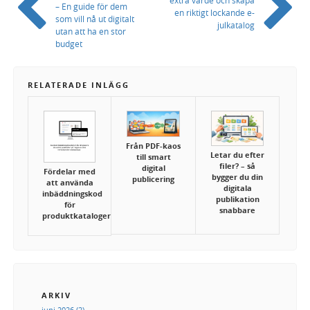
– En guide för dem
en riktigt lockande e-
som vill nå ut digitalt
julkatalog
utan att ha en stor
budget
RELATERADE INLÄGG
Från PDF-kaos
Letar du efter
till smart
filer? – så
digital
Fördelar med
bygger du din
publicering
att använda
digitala
inbäddningskod
publikation
för
snabbare
produktkataloger
ARKIV
juni 2026 (2)